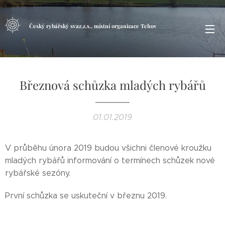
Český rybářský svaz,z.s., místní organizace Tehov
Březnová schůzka mladých rybářů
01.01.2019
V průběhu února 2019 budou všichni členové kroužku
mladých rybářů informování o termínech schůzek nové
rybářské sezóny.
První schůzka se uskuteční v březnu 2019.