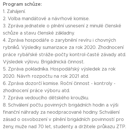
Program schůze:
1. Zahájení.
2. Volba mandátové a návrhové komise.
3. Zpráva jednatele o plnění usnesení z minulé členské
schůze a stavu členské základny.
4. Zpráva hospodáře o zarybnění revíru i chovných
rybníků. Výsledky sumarizace za rok 2020. Zhodnocení
práce rybářské stráže-počty kontrol-časté závady atd.
Výsledek výlovu. Brigádnická činnost.
5. Zpráva pokladníka. Hospodářský výsledek za rok
2020. Návrh rozpočtu na rok 2021 atd.
6. Zpráva dozorčí komise. Roční činnost - kontroly -
zhodnocení práce výboru atd.
7. Zpráva vedoucího dětského kroužku.
8. Schválení počtu povinných brigádních hodin a výši
finanční náhrady za neodpracované hodiny. Schválení
zásad o osvobození v plnění brigádních povinností pro
ženy, muže nad 70 let, studenty a držitele průkazu ZTP.